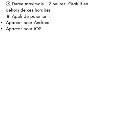
🕑 Durée maximale : 2 heures. Gratuit en
dehors de ces horaires.
📱 Appli de paiement :
Aparcar pour Android
Aparcar pour iOS
Parking extérieur (gratuit)
⚠️ Ne laissez pas d’objets de valeur dans