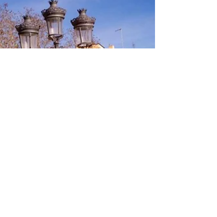
Flota sobre viñedos, pueblos medievales y la costa
catalana con un paseo en globo inolvidable con
Globus Empordà. Una experiencia mágica cerca de
Girona.