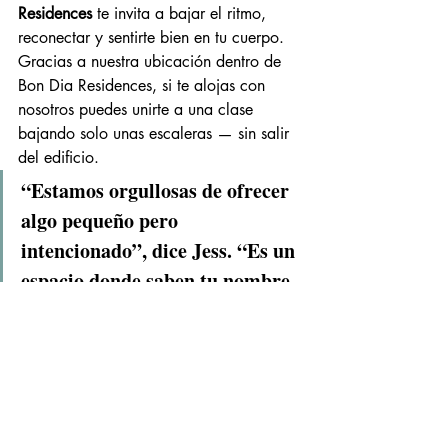
Residences
 te invita a bajar el ritmo, 
reconectar y sentirte bien en tu cuerpo. 
Gracias a nuestra ubicación dentro de 
Bon Dia Residences, si te alojas con 
nosotros puedes unirte a una clase 
bajando solo unas escaleras — sin salir 
del edificio.
“Estamos orgullosas de ofrecer 
algo pequeño pero 
intencionado”, dice Jess. “Es un 
espacio donde saben tu nombre, 
escuchan tus metas de bienestar 
y tu práctica se convierte en 
parte de tu estilo de vida.”
Precios y reservas